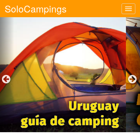
SoloCampings
Tog
navi