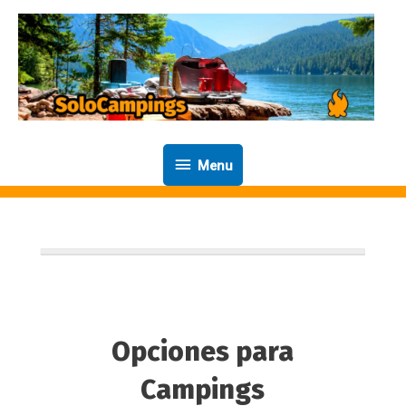
Ir
al
contenido
Menu
Menu
Opciones para
Campings