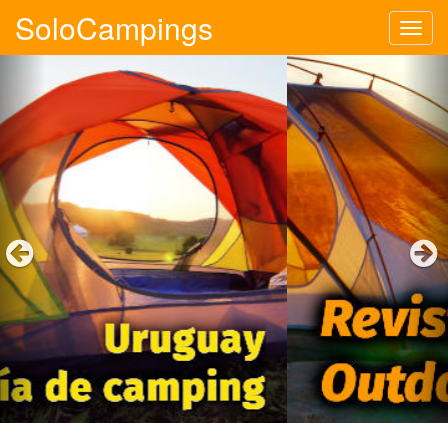
SoloCampings
Tog
navi