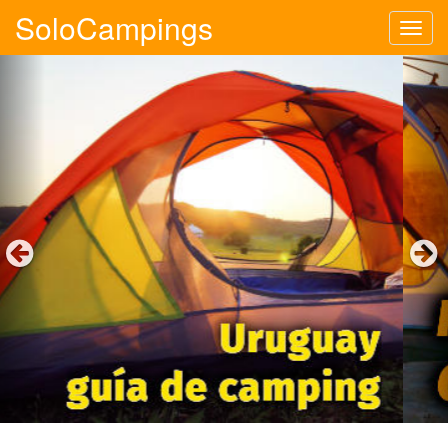
SoloCampings
Tog
navi