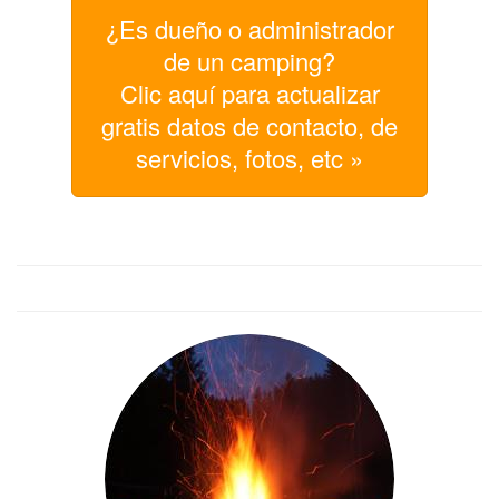
¿Es dueño o administrador
de un camping?
Clic aquí para actualizar
gratis datos de contacto, de
servicios, fotos, etc »