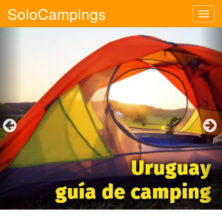
SoloCampings
Tog
navi