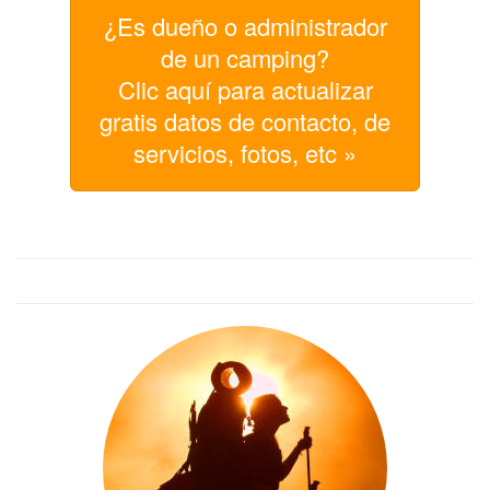
¿Es dueño o administrador
de un camping?
Clic aquí para actualizar
gratis datos de contacto, de
servicios, fotos, etc »