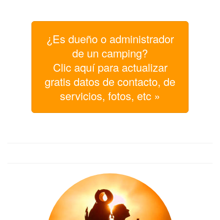
¿Es dueño o administrador
de un camping?
Clic aquí para actualizar
gratis datos de contacto, de
servicios, fotos, etc »