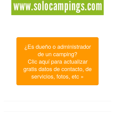
¿Es dueño o administrador
de un camping?
Clic aquí para actualizar
gratis datos de contacto, de
servicios, fotos, etc »