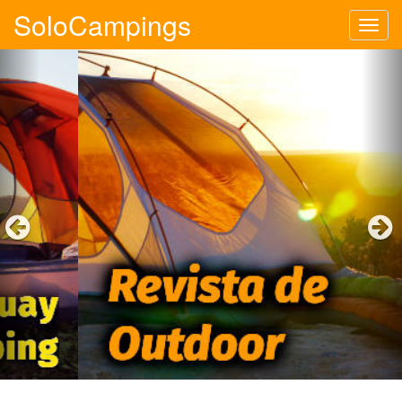
SoloCampings
Tog
navi