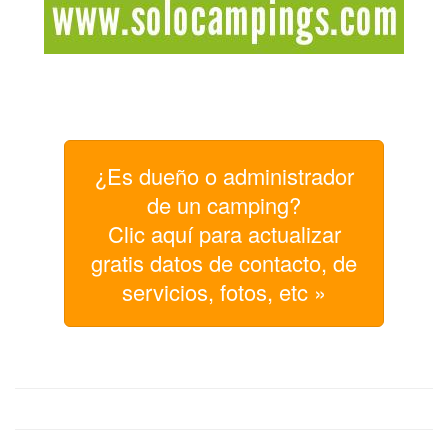
¿Es dueño o administrador
de un camping?
Clic aquí para actualizar
gratis datos de contacto, de
servicios, fotos, etc »