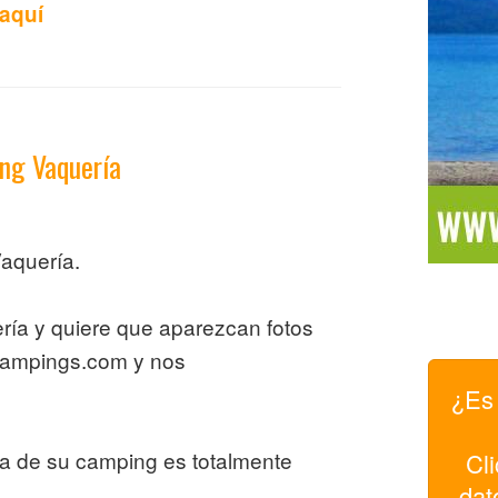
 aquí
ing Vaquería
aquería.
ría y quiere que aparezcan fotos
campings.com y nos
¿Es 
pa de su camping es totalmente
Cli
dat