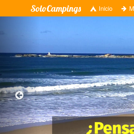
SoloCampings
Inicio
M