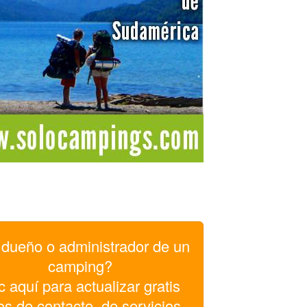
dueño o administrador de un
camping?
c aquí para actualizar gratis
os de contacto, de servicios,