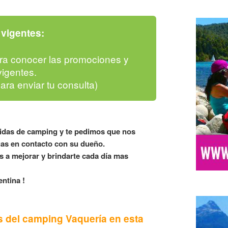
vigentes:
ra conocer las promociones y
igentes.
para enviar tu consulta)
lidas de camping y te pedimos que nos
as en contacto con su dueño.
 a mejorar y brindarte cada día mas
ntina !
s del camping Vaquería en esta