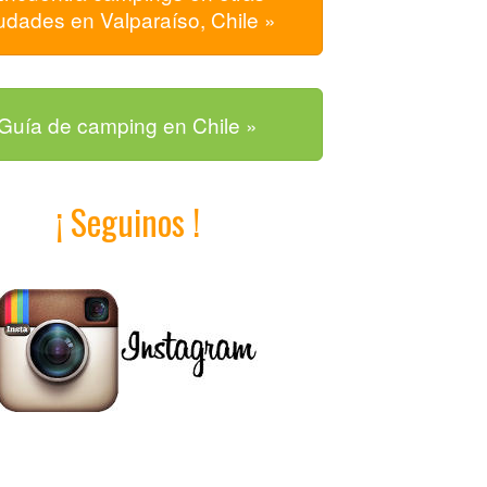
udades en Valparaíso, Chile »
Guía de camping en Chile »
¡ Seguinos !