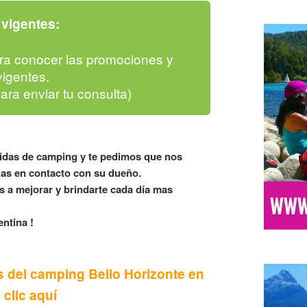
vigentes:
ra conocer las promociones y
igentes.
para enviar tu consulta)
lidas de camping y te pedimos que nos
as en contacto con su dueño.
 a mejorar y brindarte cada día mas
ntina !
s del camping Bello Horizonte en
 clic aquí