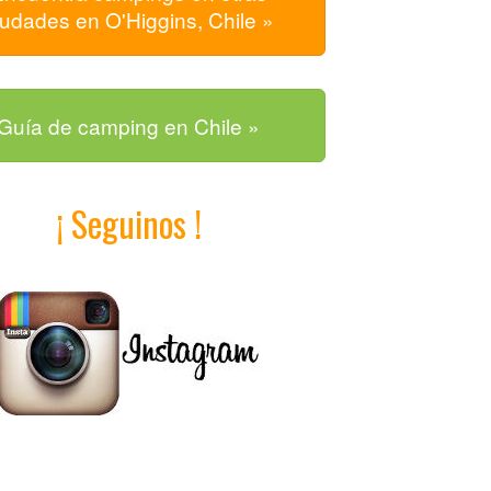
iudades en O'Higgins, Chile »
Guía de camping en Chile »
¡ Seguinos !