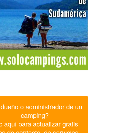
dueño o administrador de un
camping?
c aquí para actualizar gratis
os de contacto, de servicios,