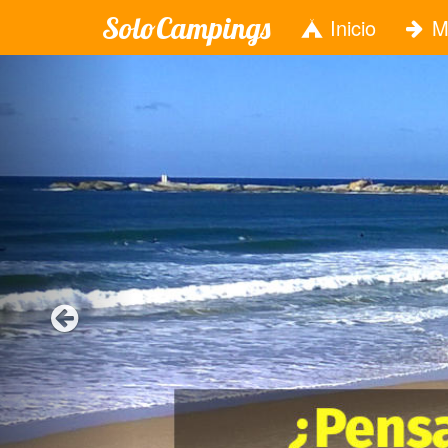
SoloCampings
Inicio
M