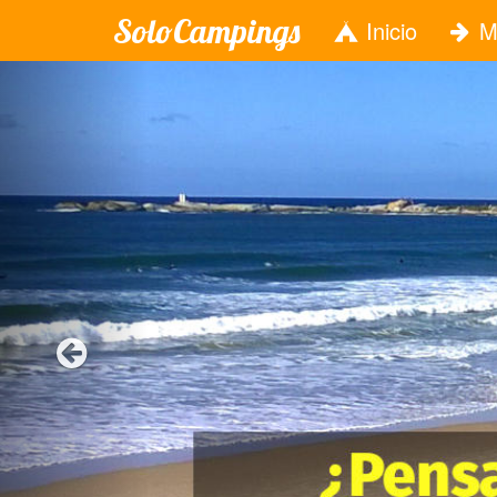
SoloCampings
Inicio
M