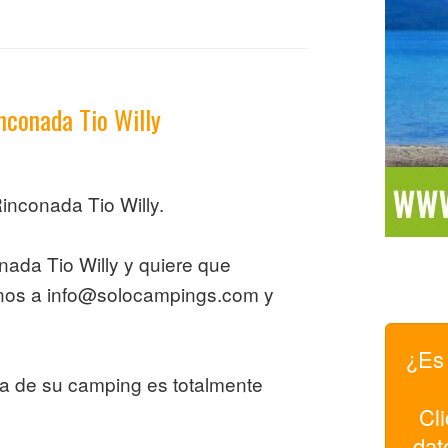
nconada Tio Willy
inconada Tio Willy.
nada Tio Willy y quiere que
anos a info@solocampings.com y
¿Es 
pa de su camping es totalmente
Cli
dat