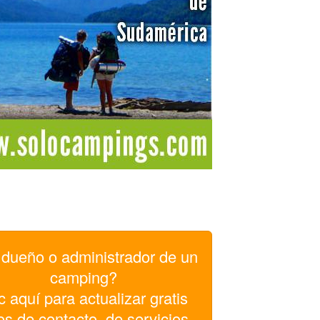
dueño o administrador de un
camping?
c aquí para actualizar gratis
os de contacto, de servicios,