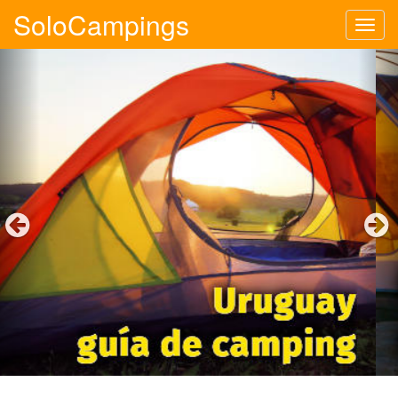
SoloCampings
Tog
navi