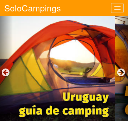
SoloCampings
Tog
navi