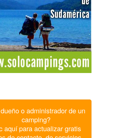
dueño o administrador de un
camping?
c aquí para actualizar gratis
os de contacto, de servicios,