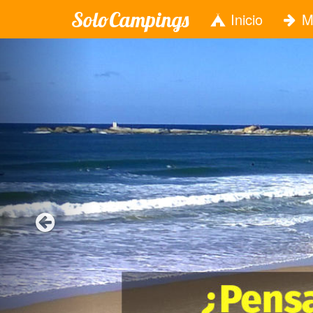
SoloCampings
Inicio
M