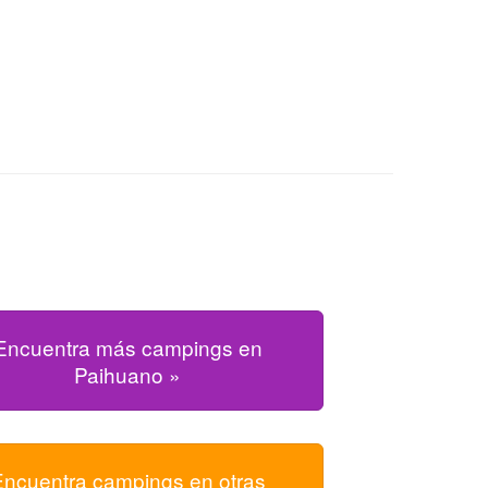
Encuentra más campings en
Paihuano »
Encuentra campings en otras