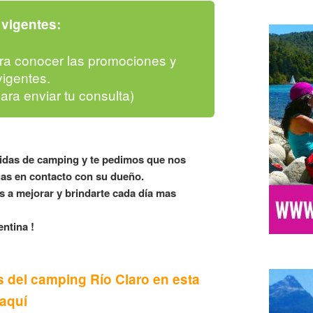
vigentes:
ra conocer las promociones y
igentes.
para enviar tu consulta)
lidas de camping y te pedimos que nos
as en contacto con su dueño.
 a mejorar y brindarte cada día mas
ntina !
s del camping Río Claro en esta
 aquí