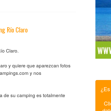
ng Río Claro
ío Claro.
laro y quiere que aparezcan fotos
campings.com y nos
¿Es 
pa de su camping es totalmente
Cli
dat