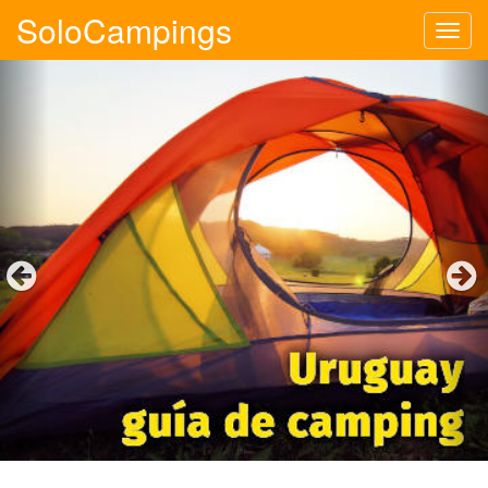
SoloCampings
Tog
navi