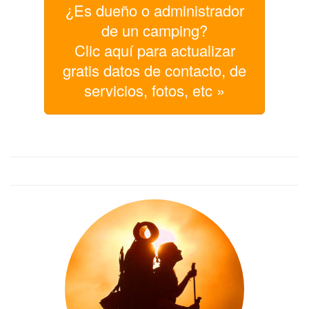
¿Es dueño o administrador
de un camping?
Clic aquí para actualizar
gratis datos de contacto, de
servicios, fotos, etc »