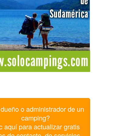
dueño o administrador de un
camping?
c aquí para actualizar gratis
os de contacto, de servicios,