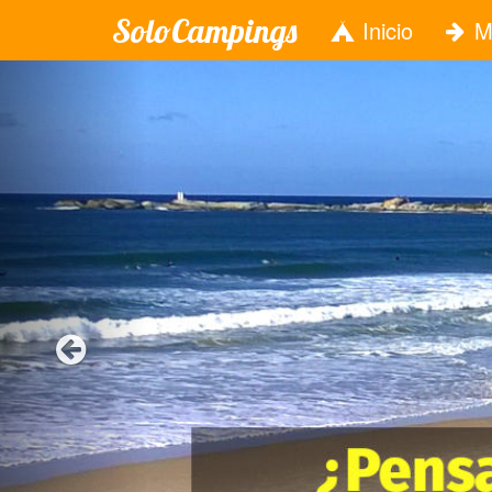
SoloCampings
Inicio
M