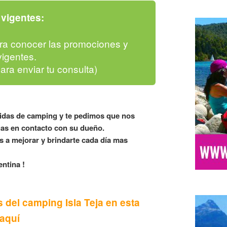
vigentes:
ra conocer las promociones y
igentes.
para enviar tu consulta)
lidas de camping y te pedimos que nos
as en contacto con su dueño.
 a mejorar y brindarte cada día mas
ntina !
 del camping Isla Teja en esta
 aquí