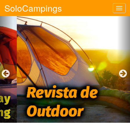
SoloCampings
Tog
navi