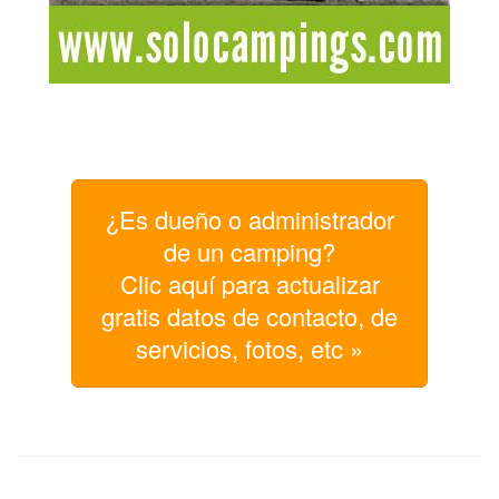
¿Es dueño o administrador
de un camping?
Clic aquí para actualizar
gratis datos de contacto, de
servicios, fotos, etc »