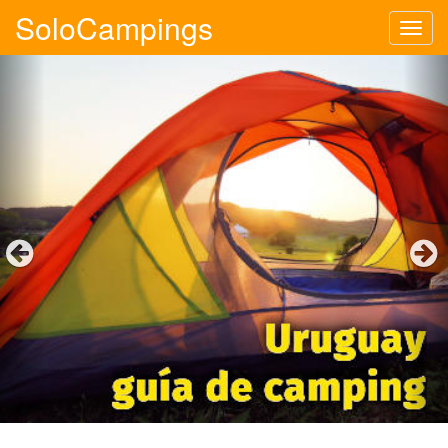
SoloCampings
Tog
navi