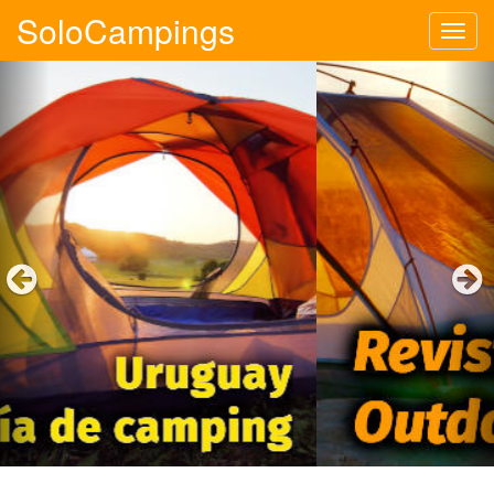
SoloCampings
Tog
navi