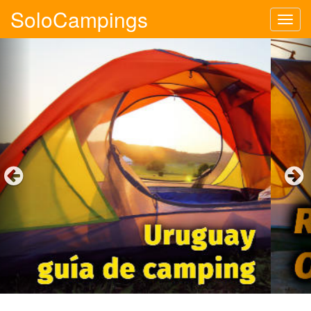
SoloCampings
Tog
navi