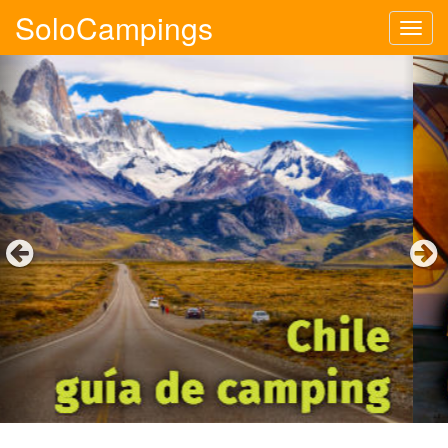
SoloCampings
Tog
navi