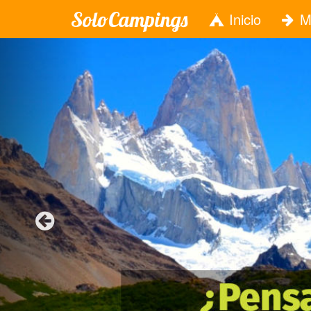
SoloCampings
Inicio
M