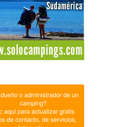
dueño o administrador de un
camping?
c aquí para actualizar gratis
os de contacto, de servicios,