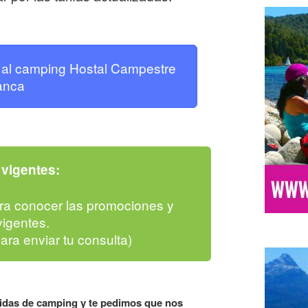
a al camping Hostal Campestre
anca
vigentes:
ra conocer las promociones y
igentes.
para enviar tu consulta)
lidas de camping y te pedimos que nos