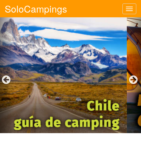
SoloCampings
Tog
navi