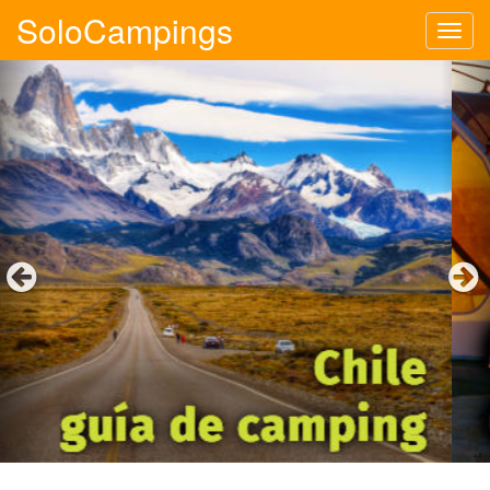
SoloCampings
Tog
navi