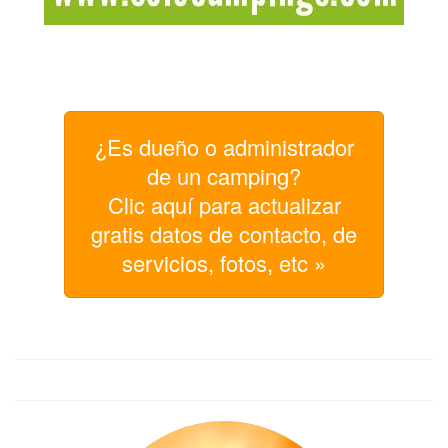
¿Es dueño o administrador
de un camping?
Clic aquí para actualizar
gratis datos de contacto, de
servicios, fotos, etc »