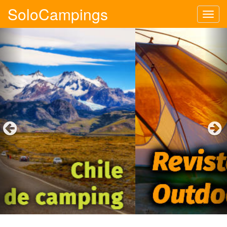
SoloCampings
Tog
navi