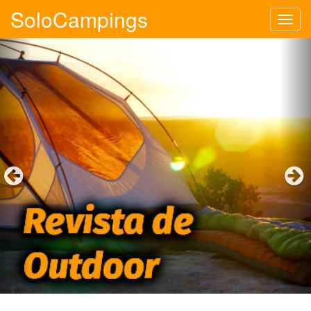
SoloCampings
Tog
navi