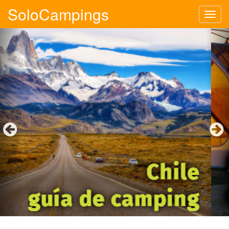
SoloCampings
Tog
navi